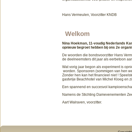
Hans Vermeulen, Voorzitter KNDB
Welkom
Nina Hoekman, 11-voudig Nederlands Kampi
opnieuw begroet hebben bij ons 2e organi
De woorden die bondsvoorzitter Hans Verme
de deelneemsters dit jaar als eerbetoon aan N
Wat vorig jaar begon als experiment is opn
worden. Sponsoren (sommigen van hen wense
Zonder hen kan het financieel niet ! Speels
gastvrije Beachhotel van Michel Kloeg en z
Een spannend en succesvol kampioenschap
Namens de Stichting Damevenementen Zee
Aart Walraven, voorzitter.