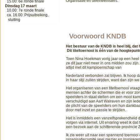
Organisatie en deelneemsters:
15.00: 6e ronde finale
Dinsdag 17 maart
10.00: 7e ronde finale
ca. 16.00: Prijsuitreiking,
sluiting
Voorwoord KNDB
Het bestuur van de KNDB is heel blij, d
Dit titeltoernooi is één van de hoogtepu
Toen Nina Hoekman vorig jaar op een heel
ze dit jaar niet meer in ons midden zou zijn
altijd met dit kampioenschap van
Nederland verbonden zal blijven. Ik hoop d
in haar stijl zullen strijden, want dan zijn
Het organiseren van een titeltoernooi vraagt
mensen achter de schermen die er voor zor
speelsters in staat stellen om een mooi ka
verschuldigd aan Aart Walraven en zijn lede
de plicht van de speelsters om hun dankbaa
door met inzet en passie te strijden.
Het is inmiddels een vanzelfsprekendheid d
volgen via internet. Uit ervaring weet ik da
een bezoek aan de schitterende provincie 
Ik zie weer uit naar een spannend toernooi 
organisatiecomité veel plezier en inspireren