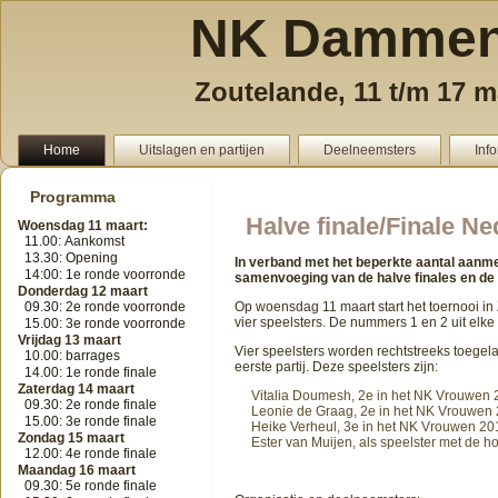
NK Dammen
Zoutelande, 11 t/m 17 m
Home
Uitslagen en partijen
Deelneemsters
Inf
Programma
Halve finale/Finale 
Woensdag 11 maart:
11.00: Aankomst
13.30: Opening
In verband met het beperkte aantal aanmel
14:00: 1e ronde voorronde
samenvoeging van de halve finales en de 
Donderdag 12 maart
09.30: 2e ronde voorronde
Op woensdag 11 maart start het toernooi in 
vier speelsters. De nummers 1 en 2 uit elke
15.00: 3e ronde voorronde
Vrijdag 13 maart
Vier speelsters worden rechtstreeks toegelat
10.00: barrages
eerste partij. Deze speelsters zijn:
14.00: 1e ronde finale
Zaterdag 14 maart
Vitalia Doumesh, 2e in het NK Vrouwen 
09.30: 2e ronde finale
Leonie de Graag, 2e in het NK Vrouwen 
15.00: 3e ronde finale
Heike Verheul, 3e in het NK Vrouwen 2013
Zondag 15 maart
Ester van Muijen, als speelster met de h
12.00: 4e ronde finale
Maandag 16 maart
09.30: 5e ronde finale